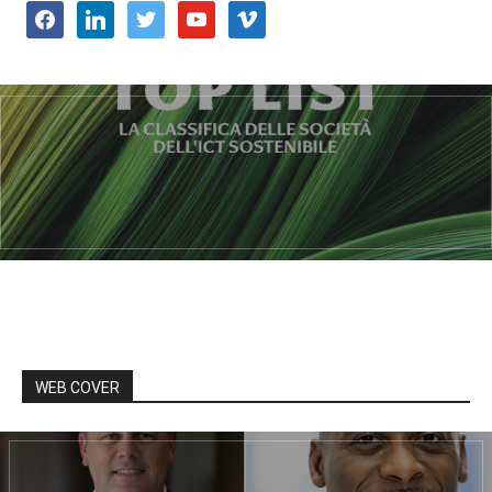
facebook
linkedin
twitter
youtube
vimeo
WEB COVER