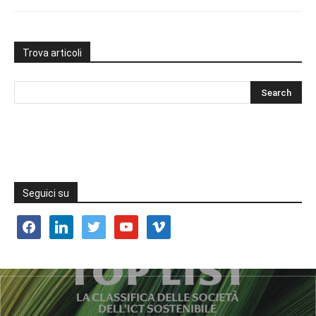
Trova articoli
Seguici su
facebook
linkedin
twitter
youtube
vimeo