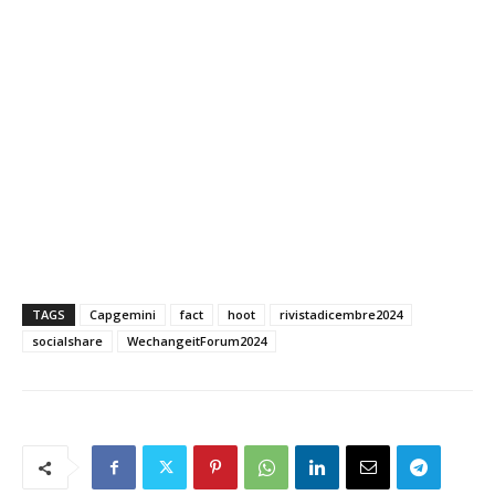
TAGS
Capgemini
fact
hoot
rivistadicembre2024
socialshare
WechangeitForum2024