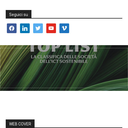
Seguici su
facebook
linkedin
twitter
youtube
vimeo
WEB COVER