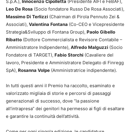
S.p.A.),
Innocenzo
Cipolletta
(Presidente AIFI e FeBAF),
Leo
De
Rosa
(Socio fondatore Russo De Rosa Associati),
Massimo
Di
Terlizzi
(Chairman di Pirola Pennuto Zei &
Associati),
Valentina
Fontana
(Co-CEO e Vicepresidente
Strategia&Sviluppo di Fontana Group),
Paolo
Gibello
Ribatto
(Dottore Commercialista e Revisore Contabile –
Amministratore Indipendente),
Alfredo
Malguzzi
(Socio
Fondatore di TARGET),
Fabio
Storchi
(Cavaliere del
lavoro, Presidente e Amministratore Delegato di Finregg
SpA),
Rosanna
Volpe
(Amministratrice indipendente).
In tutti questi anni il Premio ha raccolto, esaminato e
valorizzato migliaia di storie e percorsi di passaggi
generazionali di successo, dove “la passione
all’intrapresa” dei genitori ha permesso ai figli di esaltare
e garantire la continuità dell’attività.
Come per ogni singola edizione, le candidature