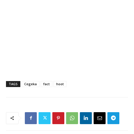
TAGS
Cegeka
fact
hoot