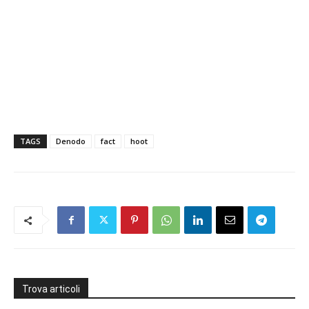
TAGS
Denodo
fact
hoot
Trova articoli