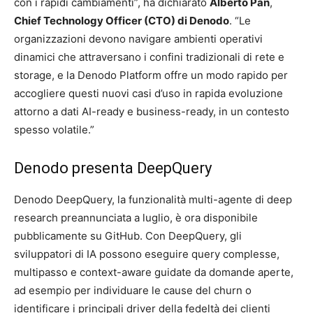
con i rapidi cambiamenti”, ha dichiarato
Alberto Pan
,
Chief Technology Officer (CTO) di Denodo
. “Le
organizzazioni devono navigare ambienti operativi
dinamici che attraversano i confini tradizionali di rete e
storage, e la Denodo Platform offre un modo rapido per
accogliere questi nuovi casi d’uso in rapida evoluzione
attorno a dati AI-ready e business-ready, in un contesto
spesso volatile.”
Denodo presenta DeepQuery
Denodo DeepQuery, la funzionalità multi-agente di deep
research preannunciata a luglio, è ora disponibile
pubblicamente su GitHub. Con DeepQuery, gli
sviluppatori di IA possono eseguire query complesse,
multipasso e context-aware guidate da domande aperte,
ad esempio per individuare le cause del churn o
identificare i principali driver della fedeltà dei clienti