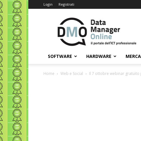
Login
Registrati
Data
Manager
Online
SOFTWARE
HARDWARE
MERC
Home
Web e Social
Il 7 ottobre webinar gratuito p