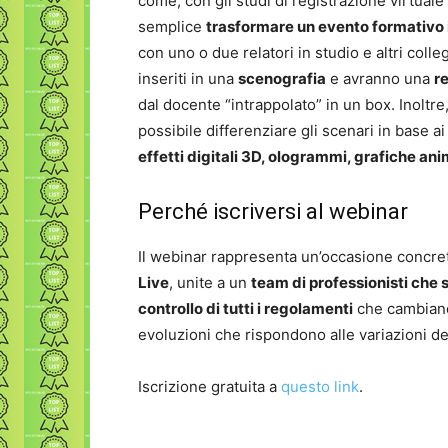
come, con gli studi di registrazione virtual
semplice
trasformare un evento formativo i
con uno o due relatori in studio e altri colle
inseriti in una
scenografia
e avranno una
r
dal docente “intrappolato” in un box. Inoltre, 
possibile differenziare gli scenari in base a
effetti digitali 3D, ologrammi, grafiche an
Perché iscriversi al webinar
Il webinar rappresenta un’occasione concret
Live
, unite a un
team di professionisti che
controllo di t
utti i regolamenti
che cambiano
evoluzioni che rispondono alle variazioni de
Iscrizione gratuita a
questo link
.