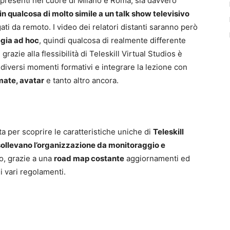
e presenti nel cuore di Milano e Roma, sia davvero
n qualcosa di molto simile a un talk show televisivo
gati da remoto. I video dei relatori distanti saranno però
egia ad hoc
, quindi qualcosa di realmente differente
grazie alla flessibilità di Teleskill Virtual Studios è
i diversi momenti formativi e integrare la lezione con
imate, avatar
e tanto altro ancora.
a per scoprire le caratteristiche uniche di
Teleskill
 sollevano l’organizzazione da monitoraggio e
, grazie a una
road map costante
aggiornamenti ed
i vari regolamenti.