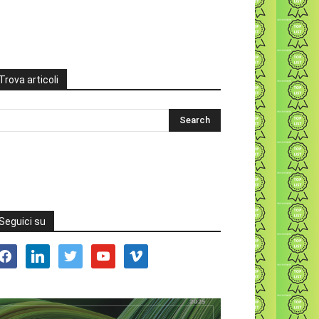
Trova articoli
Seguici su
acebook
linkedin
twitter
youtube
vimeo