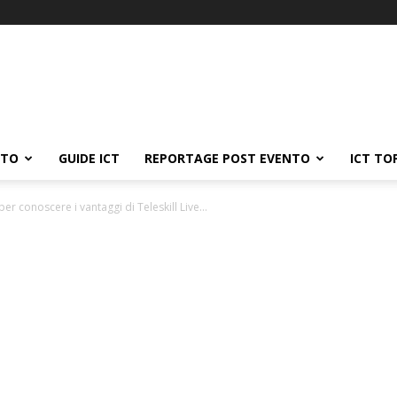
ATO
GUIDE ICT
REPORTAGE POST EVENTO
ICT TO
er conoscere i vantaggi di Teleskill Live...