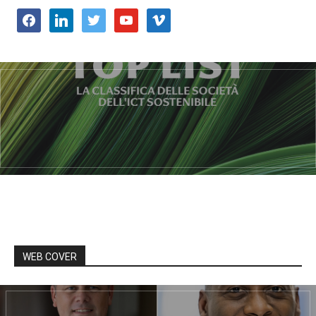
facebook
linkedin
twitter
youtube
vimeo
WEB COVER