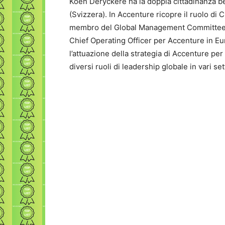
Koen Deryckere ha la doppia cittadinanza be
(Svizzera). In Accenture ricopre il ruolo di
membro del Global Management Committee del
Chief Operating Officer per Accenture in Eu
l’attuazione della strategia di Accenture pe
diversi ruoli di leadership globale in vari set