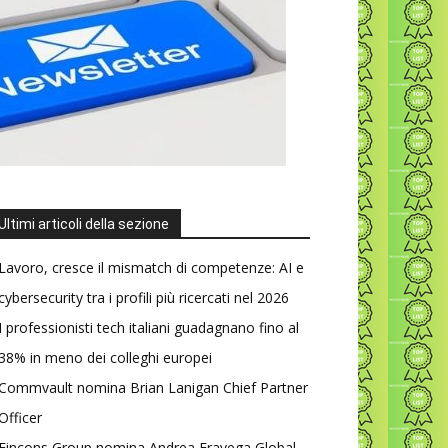
Ultimi articoli della sezione
Lavoro, cresce il mismatch di competenze: AI e
cybersecurity tra i profili più ricercati nel 2026
I professionisti tech italiani guadagnano fino al
38% in meno dei colleghi europei
Commvault nomina Brian Lanigan Chief Partner
Officer
Fincons Group nomina Andrea Fravega Global