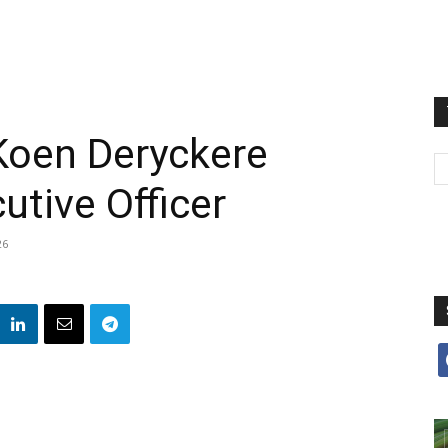
oen Deryckere
utive Officer
26
f