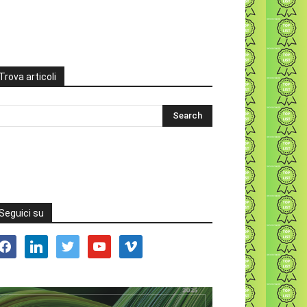
Trova articoli
Seguici su
acebook
linkedin
twitter
youtube
vimeo