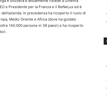
lga e svizzera e attualmente risiede a Ginevra
 CEO e Presidente per la Francia e il BeNeLux ed è
l’azienda. In precedenza ha ricoperto il ruolo di
ropa, Medio Oriente e Africa (dove ha guidato
r oltre 140.000 persone in 38 paesi) e ha ricoperto
tori.