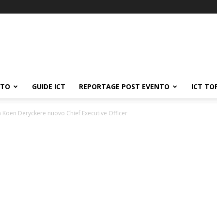
ATO
GUIDE ICT
REPORTAGE POST EVENTO
ICT TO
Koen Deryckere nuovo Chief Executive Officer