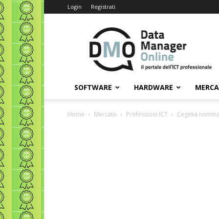
Login
Registrati
Data
Manager
Online
SOFTWARE
HARDWARE
MERC
Home
Mercato
Professioni ICT
Cegeka nomina 