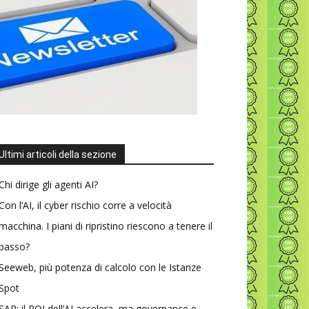
Ultimi articoli della sezione
Chi dirige gli agenti AI?
Con l’AI, il cyber rischio corre a velocità
macchina. I piani di ripristino riescono a tenere il
passo?
Seeweb, più potenza di calcolo con le Istanze
Spot
SAP: il ROI dell’AI accelera, ma governance e