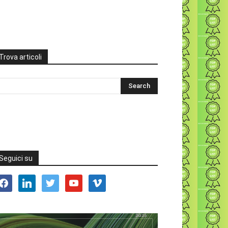
Trova articoli
Seguici su
acebook
linkedin
twitter
youtube
vimeo