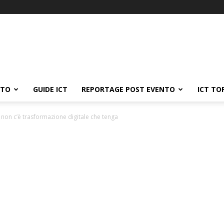
ATO
GUIDE ICT
REPORTAGE POST EVENTO
ICT TO
non c’è trasformazione digitale che tenga