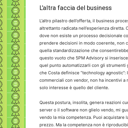
L’altra faccia del business
L’altro pilastro dell’offerta, il business p
altrettanto radicata nell’esperienza diretta.
dove non esiste un processo decisionale cod
prendere decisioni in modo coerente, non ci
quella standardizzazione che consentirebbe d
questo vuoto che 5PM Advisory si inserisce: 
quel punto automatizzarli con gli strument
che Costa definisce “technology agnostic”: 
commerciali con vendor, non ha incentivi a 
solo interesse è quello del cliente.
Questa postura, insolita, genera reazioni cur
server o il software non glielo vendo, mi gu
vendo la mia competenza. Puoi acquistare la
prezzo. Ma la competenza non è riproducibile,