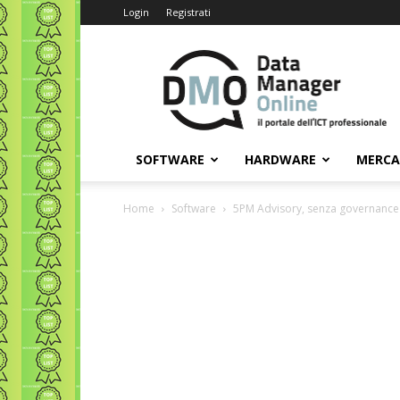
Login
Registrati
Data
Manager
Online
SOFTWARE
HARDWARE
MERC
Home
Software
5PM Advisory, senza governance 