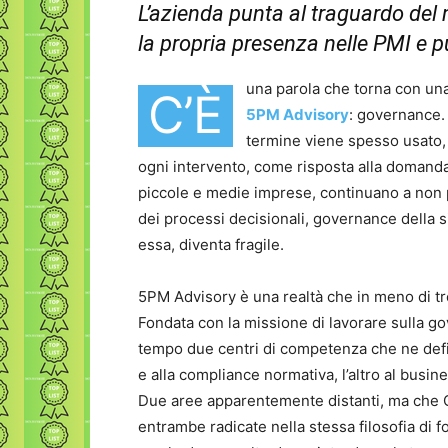
L’azienda punta al traguardo del 
la propria presenza nelle PMI e 
una parola che torna con un
C’È
5PM Advisory
: governance.
termine viene spesso usato,
ogni intervento, come risposta alla domanda 
piccole e medie imprese, continuano a non 
dei processi decisionali, governance della si
essa, diventa fragile.
5PM Advisory è una realtà che in meno di t
Fondata con la missione di lavorare sulla go
tempo due centri di competenza che ne defin
e alla compliance normativa, l’altro al busi
Due aree apparentemente distanti, ma che
entrambe radicate nella stessa filosofia di