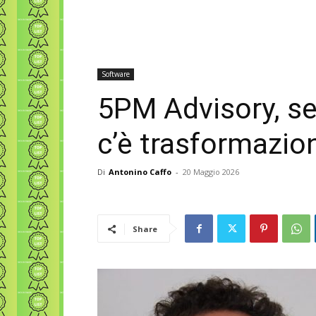
Software
5PM Advisory, s
c’è trasformazio
Di
Antonino Caffo
-
20 Maggio 2026
Share