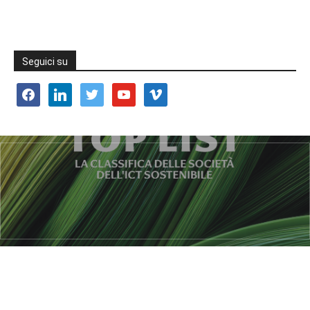
Seguici su
facebook
linkedin
twitter
youtube
vimeo