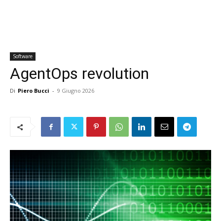
Software
AgentOps revolution
Di
Piero Bucci
-
9 Giugno 2026