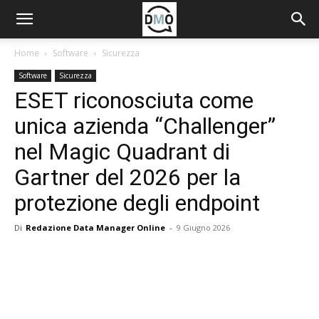
Home
Software
Sicurezza
Software
Sicurezza
ESET riconosciuta come
unica azienda “Challenger”
nel Magic Quadrant di
Gartner del 2026 per la
protezione degli endpoint
Di
Redazione Data Manager Online
-
9 Giugno 2026