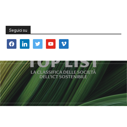
Seguici su
facebook
linkedin
twitter
youtube
vimeo