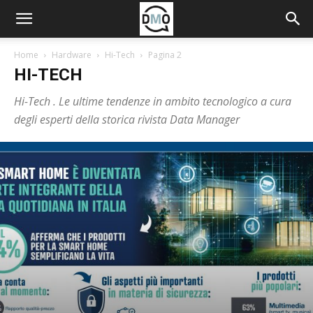
Home
Hardware
Hi-Tech
Pagina 2
HI-TECH
Hi-Tech . Le ultime tendenze in ambito tecnologico a cura
degli esperti della storica rivista Data Manager