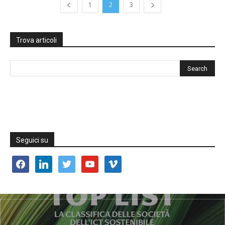
1
2
3
Trova articoli
Seguici su
facebook
linkedin
twitter
youtube
vimeo