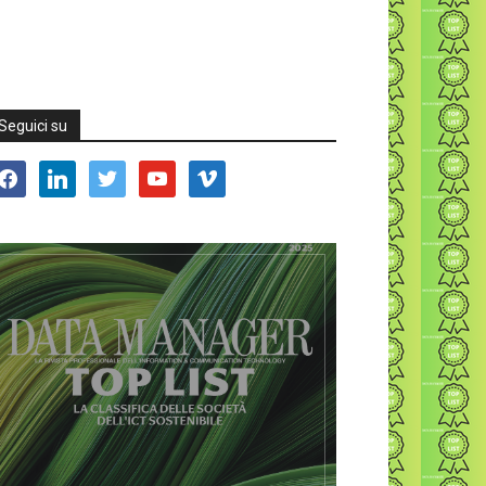
Seguici su
acebook
linkedin
twitter
youtube
vimeo