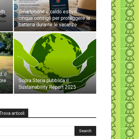
oth
Smartphone e caldo estivo:
cinque consigli per proteggere la
batteria durante le vacanze
: il
ore
Sopra Steria pubblica il
Sustainability Report 2025
Trova articoli