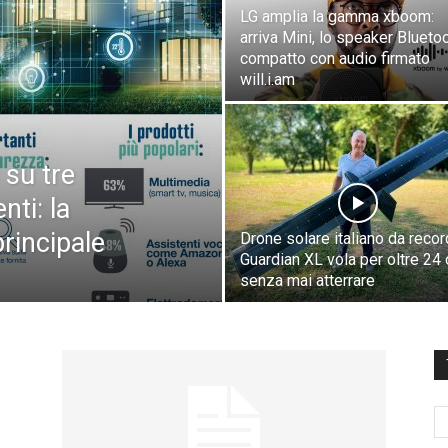
LG amplia la gamma xboom:
arriva Mini, lo speaker Blueto
compatto con audio firmato
will.i.am
 su tre
nti: la
principale
Drone solare italiano da record
Guardian XL vola per oltre 24 
senza mai atterrare