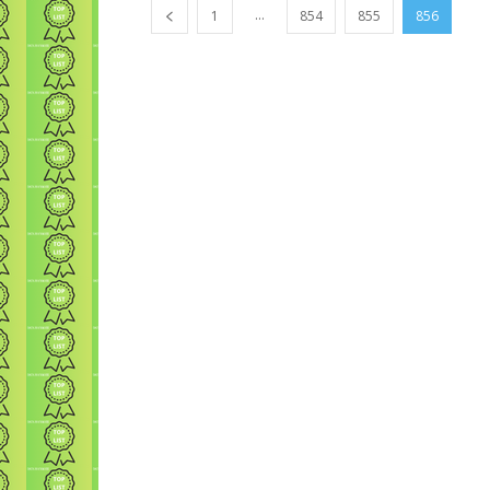
...
1
854
855
856