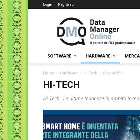
Login
Registrati
Data
Manager
Online
SOFTWARE
HARDWARE
MERC
Home
Hardware
Hi-Tech
Pagina 856
HI-TECH
Hi-Tech . Le ultime tendenze in ambito tecnol