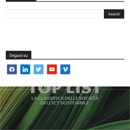
Seguici su
facebook
linkedin
twitter
youtube
vimeo