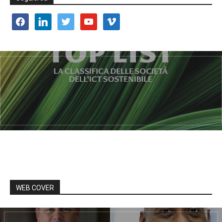
facebook
linkedin
twitter
youtube
vimeo
WEB COVER