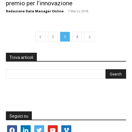
premio per l’innovazione
Redazione Data Manager Online
-
7 Marzo 2018
2
3
4
Trova articoli
Seguici su
facebook
linkedin
twitter
youtube
vimeo