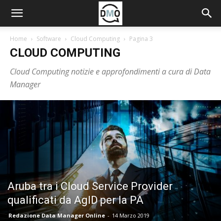
Home
Software
Cloud Computing
Pagina 3
CLOUD COMPUTING
Cloud Computing notizie e approfondimenti a cura di Data
Manager
Aruba tra i Cloud Service Provider
qualificati da AgID per la PA
Redazione Data Manager Online
-
14 Marzo 2019