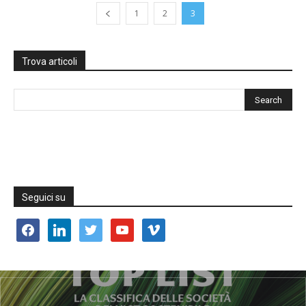
1
2
3
Trova articoli
Seguici su
facebook
linkedin
twitter
youtube
vimeo