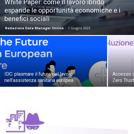
White Paper: come il lavoro ibrido
espande le opportunità economiche e i
benefici sociali
Redazione Data Manager Online
-
1 Giugno 2023
IDC: plasmare il futuro del lavoro
Accesso s
nell’assistenza sanitaria europea
Zero Trust