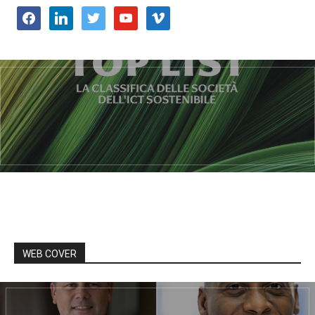
facebook
linkedin
twitter
youtube
vimeo
WEB COVER