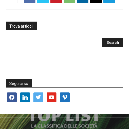
Trova articoli
Seguici su
facebook
linkedin
twitter
youtube
vimeo