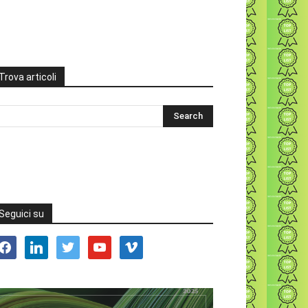
Trova articoli
Seguici su
acebook
linkedin
twitter
youtube
vimeo