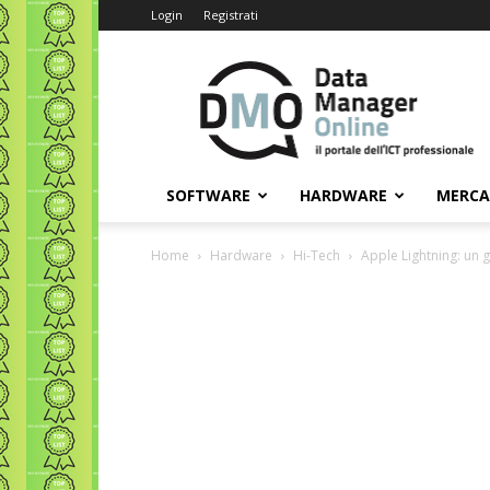
Login
Registrati
Data
Manager
Online
SOFTWARE
HARDWARE
MERC
Home
Hardware
Hi-Tech
Apple Lightning: un g