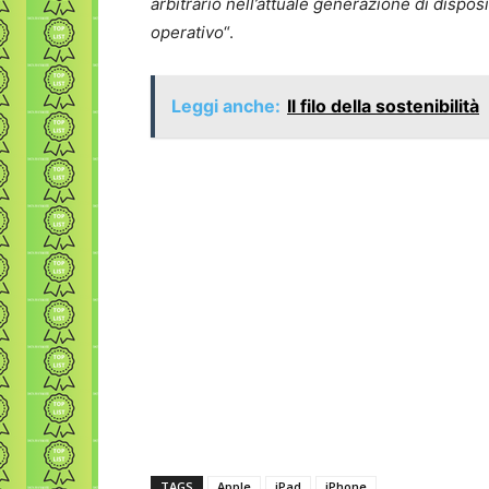
arbitrario nell’attuale generazione di dispos
operativo
“.
Leggi anche:
Il filo della sostenibilità
TAGS
Apple
iPad
iPhone