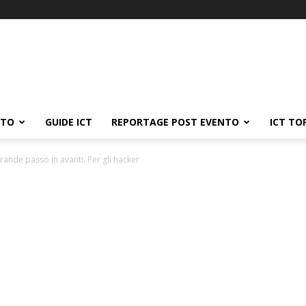
ATO
GUIDE ICT
REPORTAGE POST EVENTO
ICT TO
rande passo in avanti. Per gli hacker