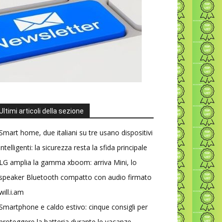
Ultimi articoli della sezione
Smart home, due italiani su tre usano dispositivi
intelligenti: la sicurezza resta la sfida principale
LG amplia la gamma xboom: arriva Mini, lo
speaker Bluetooth compatto con audio firmato
will.i.am
Smartphone e caldo estivo: cinque consigli per
proteggere la batteria durante le vacanze