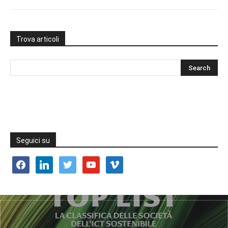
Trova articoli
Seguici su
facebook
linkedin
twitter
youtube
vimeo