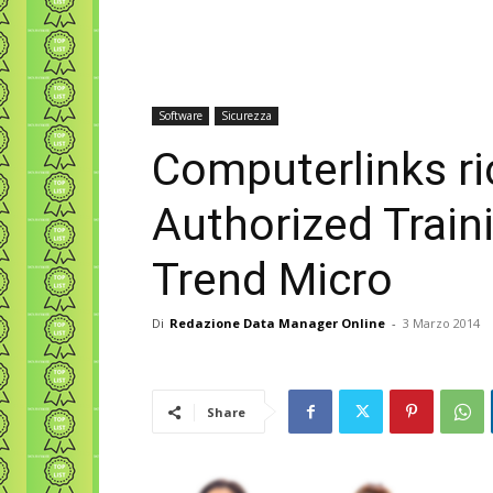
Software
Sicurezza
Computerlinks r
Authorized Train
Trend Micro
Di
Redazione Data Manager Online
-
3 Marzo 2014
Share