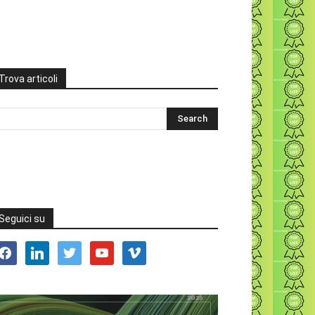
Trova articoli
Seguici su
acebook
linkedin
twitter
youtube
vimeo