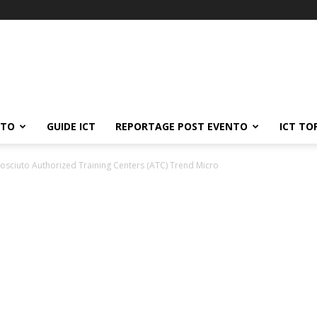
ATO
GUIDE ICT
REPORTAGE POST EVENTO
ICT TO
osciuto Authorized Training Centers (ATC) Trend Micro