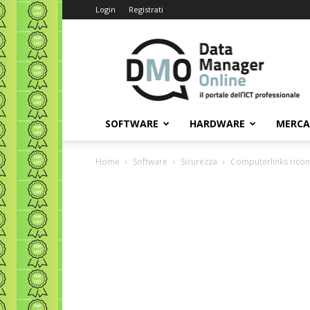
Login
Registrati
Data
Manager
Online
SOFTWARE
HARDWARE
MERC
Home
Software
Sicurezza
Computerlinks ricon