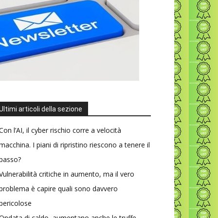
Ultimi articoli della sezione
Con l’AI, il cyber rischio corre a velocità
macchina. I piani di ripristino riescono a tenere il
passo?
Vulnerabilità critiche in aumento, ma il vero
problema è capire quali sono davvero
pericolose
Ondata di caldo, aumentano anche le truffe