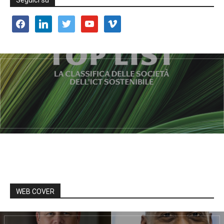
Seguici su
facebook
linkedin
twitter
youtube
vimeo
WEB COVER