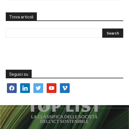
Trova articoli
Seguici su
facebook
linkedin
twitter
youtube
vimeo