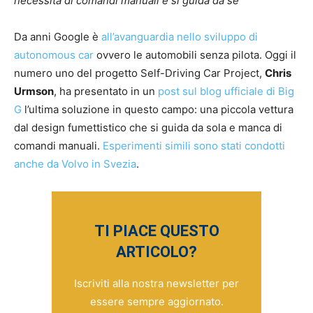
necessita di comandi manuali e si guida da sé
Da anni Google è
all’avanguardia nello sviluppo di
autonomous car
ovvero le automobili senza pilota. Oggi il
numero uno del progetto Self-Driving Car Project,
Chris
Urmson
, ha presentato in un
post sul blog ufficiale di Big
G
l’ultima soluzione in questo campo: una piccola vettura
dal design fumettistico che si guida da sola e manca di
comandi manuali.
Esperimenti simili sono stati condotti
anche da Volvo in Svezia
.
TI PIACE QUESTO
ARTICOLO?
Iscriviti alla nostra newsletter per
essere sempre aggiornato.