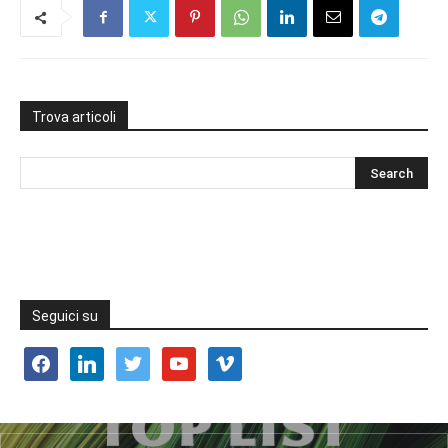
Trova articoli
Seguici su
facebook
linkedin
twitter
youtube
vimeo