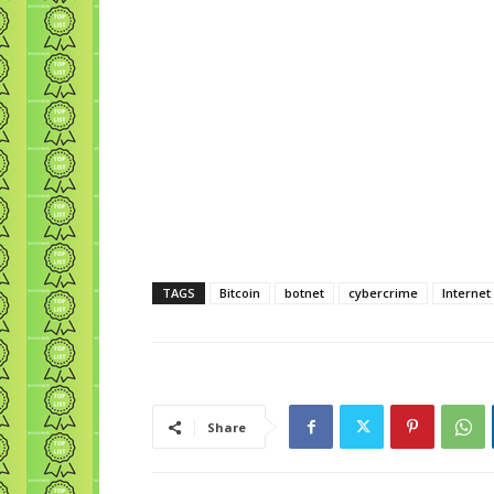
TAGS
Bitcoin
botnet
cybercrime
Internet
Share