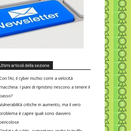
Ultimi articoli della sezione
Con l’AI, il cyber rischio corre a velocità
macchina. I piani di ripristino riescono a tenere il
passo?
Vulnerabilità critiche in aumento, ma il vero
problema è capire quali sono davvero
pericolose
Ondata di caldo, aumentano anche le truffe