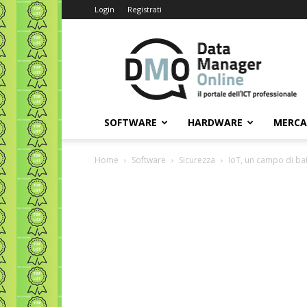
Login
Registrati
Data
Manager
Online
SOFTWARE
HARDWARE
MERC
Home
Software
Sicurezza
IoT, un campo di bat