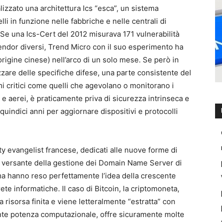
lizzato una architettura Ics “esca”, un sistema
elli in funzione nelle fabbriche e nelle centrali di
i. Se una Ics-Cert del 2012 misurava 171 vulnerabilità
vendor diversi, Trend Micro con il suo esperimento ha
 origine cinese) nell’arco di un solo mese. Se però in
zare delle specifiche difese, una parte consistente del
i critici come quelli che agevolano o monitorano i
 e aerei, è praticamente priva di sicurezza intrinseca e
indici anni per aggiornare dispositivi e protocolli
y evangelist francese, dedicati alle nuove forme di
sul versante della gestione dei Domain Name Server di
 ma hanno reso perfettamente l’idea della crescente
ete informatiche. Il caso di Bitcoin, la criptomoneta,
risorsa finita e viene letteralmente “estratta” con
ente potenza computazionale, offre sicuramente molte