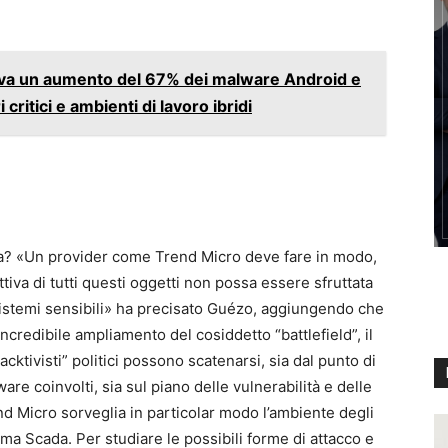
eva un aumento del 67% dei malware Android e
 critici e ambienti di lavoro ibridi
za? «Un provider come Trend Micro deve fare in modo,
tiva di tutti questi oggetti non possa essere sfruttata
i sistemi sensibili» ha precisato Guézo, aggiungendo che
ncredibile ampliamento del cosiddetto “battlefield”, il
cktivisti” politici possono scatenarsi, sia dal punto di
are coinvolti, sia sul piano delle vulnerabilità e delle
nd Micro sorveglia in particolar modo l’ambiente degli
ma Scada. Per studiare le possibili forme di attacco e