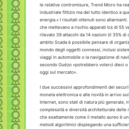
le relative contromisure, Trend Micro ha rea
industriale fittizio ma del tutto identico a qu
energia.» I risultati ottenuti sono allarmant
che mettevano a rischio apparati Ics di 55 
rilevato 39 attacchi da 14 nazioni (il 35% di
ambito Scada è possibile pensare di organiz
mondo degli oggetti connessi, inclusi sistem
viaggi in automobile o la navigazione di navi
secondo Guézo «potrebbero volerci dieci o qu
oggi sul mercato».
I due successivi approfondimenti del securit
moneta elettronica e alle novità in arrivo 
Internet, sono stati di natura più generale,
complessità e diversità architetturale delle r
che esattamente come il metallo aureo è una 
metodi algoritmici dispiegando una suffici