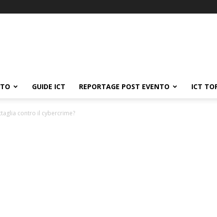
ATO
GUIDE ICT
REPORTAGE POST EVENTO
ICT TO
taglia contro il cybercrime?