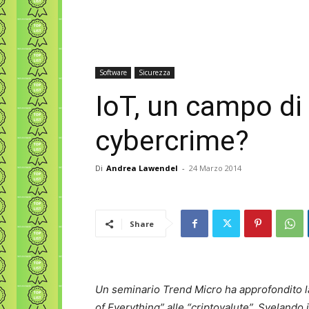
Software
Sicurezza
IoT, un campo di 
cybercrime?
Di
Andrea Lawendel
-
24 Marzo 2014
Share
Un seminario Trend Micro ha approfondito la
of Everything” alle “criptovalute”. Svelando 