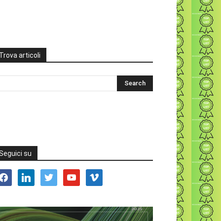
Trova articoli
Seguici su
acebook
linkedin
twitter
youtube
vimeo