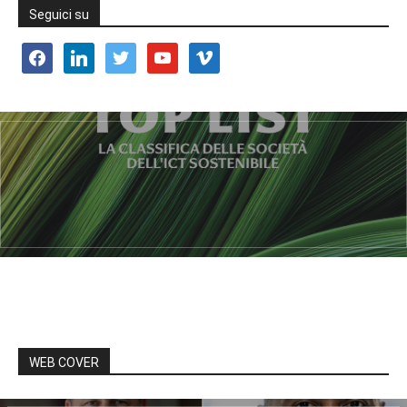
Seguici su
facebook
linkedin
twitter
youtube
vimeo
WEB COVER