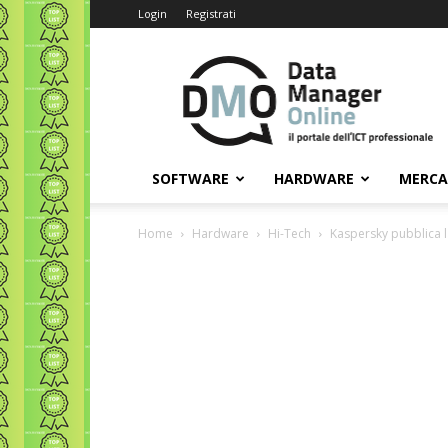
Login
Registrati
Data
Manager
Online
SOFTWARE
HARDWARE
MERC
Home
Hardware
Hi-Tech
Kaspersky pubblica l