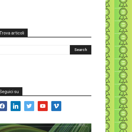
Trova articoli
Seguici su
acebook
linkedin
twitter
youtube
vimeo