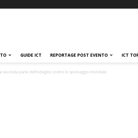
ATO
GUIDE ICT
REPORTAGE POST EVENTO
ICT TO
a seconda parte dell’indagine contro lo spionaggio mondiale