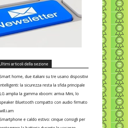
Ultimi articoli della sezione
Smart home, due italiani su tre usano dispositivi
intelligenti: la sicurezza resta la sfida principale
LG amplia la gamma xboom: arriva Mini, lo
speaker Bluetooth compatto con audio firmato
will.i.am
Smartphone e caldo estivo: cinque consigli per
proteggere la batteria durante le vacanze