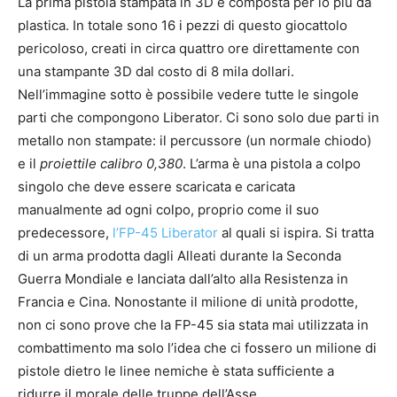
La prima pistola stampata in 3D è composta per lo più da
plastica. In totale sono 16 i pezzi di questo giocattolo
pericoloso, creati in circa quattro ore direttamente con
una stampante 3D dal costo di 8 mila dollari.
Nell’immagine sotto è possibile vedere tutte le singole
parti che compongono Liberator. Ci sono solo due parti in
metallo non stampate: il percussore (un normale chiodo)
e il
proiettile calibro 0,380
. L’arma è una pistola a colpo
singolo che deve essere scaricata e caricata
manualmente ad ogni colpo, proprio come il suo
predecessore,
l’FP-45 Liberator
al quali si ispira. Si tratta
di un arma prodotta dagli Alleati durante la Seconda
Guerra Mondiale e lanciata dall’alto alla Resistenza in
Francia e Cina. Nonostante il milione di unità prodotte,
non ci sono prove che la FP-45 sia stata mai utilizzata in
combattimento ma solo l’idea che ci fossero un milione di
pistole dietro le linee nemiche è stata sufficiente a
ridurre il morale delle truppe dell’Asse.