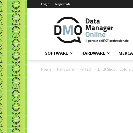
Login
Registrati
Data
Manager
Online
SOFTWARE
HARDWARE
MERC
Home
Hardware
Hi-Tech
Lindt Shop: i dolci 