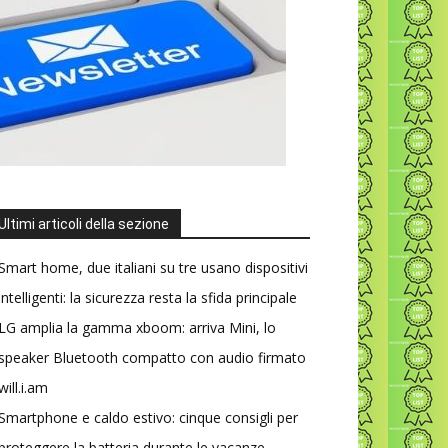
Ultimi articoli della sezione
Smart home, due italiani su tre usano dispositivi
intelligenti: la sicurezza resta la sfida principale
LG amplia la gamma xboom: arriva Mini, lo
speaker Bluetooth compatto con audio firmato
will.i.am
Smartphone e caldo estivo: cinque consigli per
proteggere la batteria durante le vacanze