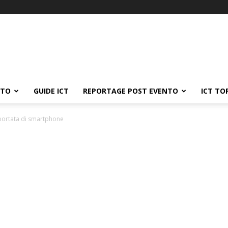
ATO
GUIDE ICT
REPORTAGE POST EVENTO
ICT TO
a portata di smartphone