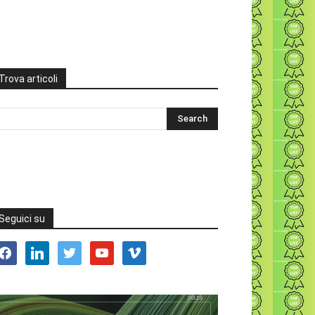
Trova articoli
Seguici su
acebook
linkedin
twitter
youtube
vimeo