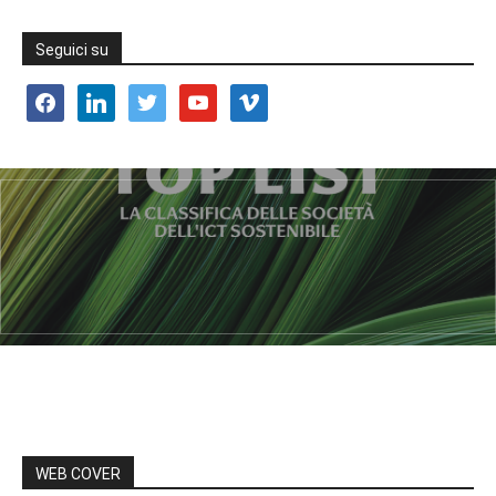
Seguici su
facebook
linkedin
twitter
youtube
vimeo
WEB COVER