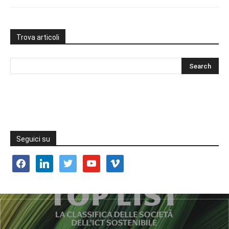
Trova articoli
Seguici su
facebook
linkedin
twitter
youtube
vimeo