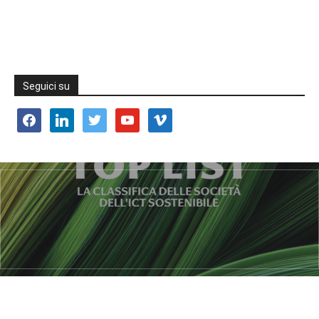
Seguici su
facebook
linkedin
twitter
youtube
vimeo