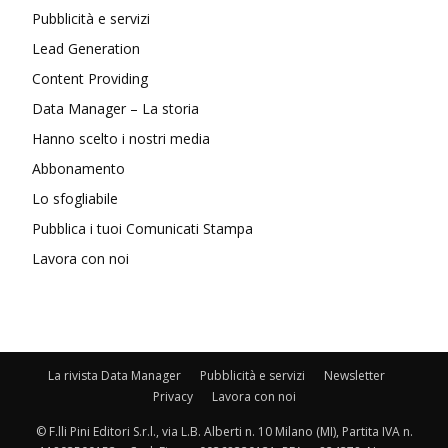
Pubblicità e servizi
Lead Generation
Content Providing
Data Manager – La storia
Hanno scelto i nostri media
Abbonamento
Lo sfogliabile
Pubblica i tuoi Comunicati Stampa
Lavora con noi
La rivista Data Manager
Pubblicità e servizi
Newsletter
Privacy
Lavora con noi
© F.lli Pini Editori S.r.l., via L.B. Alberti n. 10 Milano (MI), Partita IVA n.