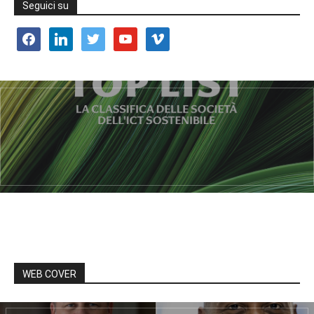
Seguici su
facebook
linkedin
twitter
youtube
vimeo
WEB COVER