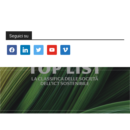
Seguici su
facebook
linkedin
twitter
youtube
vimeo