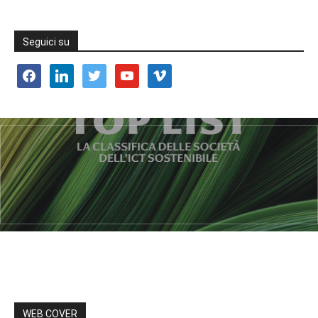
Seguici su
facebook
linkedin
twitter
youtube
vimeo
WEB COVER