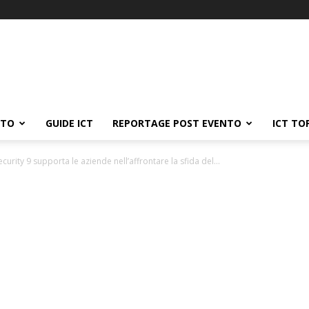
ATO
GUIDE ICT
REPORTAGE POST EVENTO
ICT TO
urity 9 supporta le aziende nell’affrontare la sfida del...