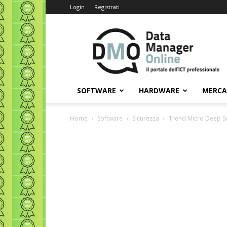
Login
Registrati
Data
Manager
Online
SOFTWARE
HARDWARE
MERC
Home
Software
Sicurezza
Trend Micro Deep Sec