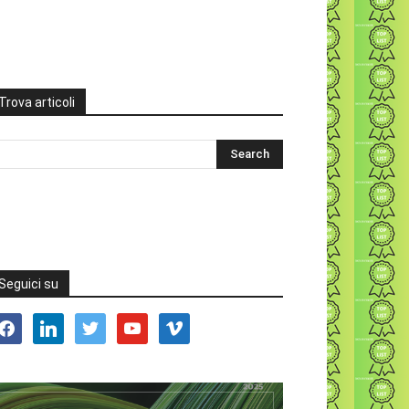
Trova articoli
Seguici su
acebook
linkedin
twitter
youtube
vimeo