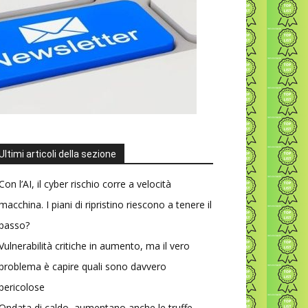
Ultimi articoli della sezione
Con l’AI, il cyber rischio corre a velocità
macchina. I piani di ripristino riescono a tenere il
passo?
Vulnerabilità critiche in aumento, ma il vero
problema è capire quali sono davvero
pericolose
Ondata di caldo, aumentano anche le truffe