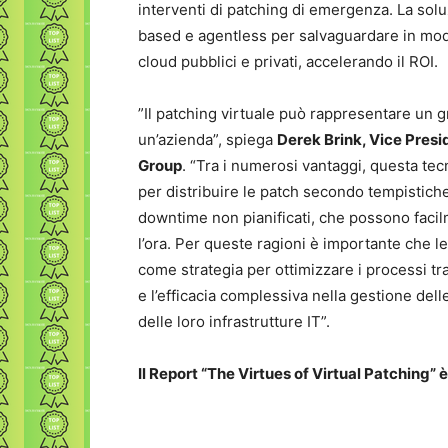
interventi di patching di emergenza. La solu
based e agentless per salvaguardare in modo
cloud pubblici e privati, accelerando il ROI.
”Il patching virtuale può rappresentare un g
un’azienda”, spiega
Derek Brink, Vice Presi
Group
. “Tra i numerosi vantaggi, questa tecni
per distribuire le patch secondo tempistiche 
downtime non pianificati, che possono facilm
l’ora. Per queste ragioni è importante che l
come strategia per ottimizzare i processi trad
e l’efficacia complessiva nella gestione dell
delle loro infrastrutture IT”.
Il Report “The Virtues of Virtual Patching” 