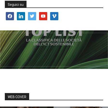
Seguici su
facebook
linkedin
twitter
youtube
vimeo
WEB COVER