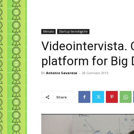
Mercato
Startup tecnologiche
Videointervista.
platform for Big
Di
Antonio Savarese
-
28 Gennaio 2013
Share