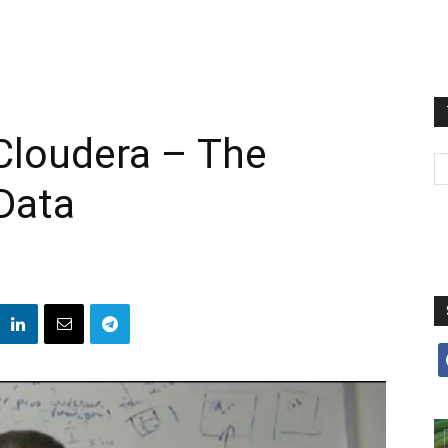
 Cloudera – The
 Data
f