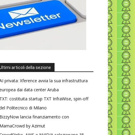
Ultimi articoli della sezione
AI privata: Xference avvia la sua infrastruttura
europea dai data center Aruba
TXT: costituita startup TXT InfraWise, spin-off
del Politecnico di Milano
BizzyNow lancia finanziamento con
MamaCrowd by Azimut
CrowdStrike, AWS e NVIDIA selezionano 35