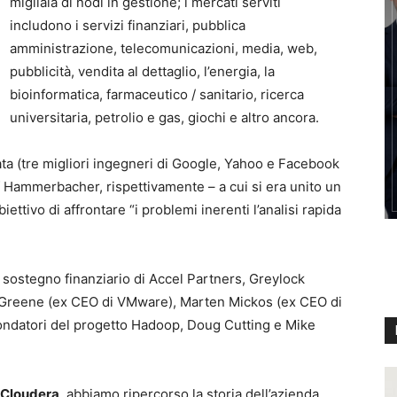
migliaia di nodi in gestione; i mercati serviti
includono i servizi finanziari, pubblica
amministrazione, telecomunicazioni, media, web,
pubblicità, vendita al dettaglio, l’energia, la
bioinformatica, farmaceutico / sanitario, ricerca
universitaria, petrolio e gas, giochi e altro ancora.
ata (tre migliori ingegneri di Google, Yahoo e Facebook
f Hammerbacher, rispettivamente – a cui si era unito un
iettivo di affrontare “i problemi inerenti l’analisi rapida
l sostegno finanziario di Accel Partners, Greylock
ne Greene (ex CEO di VMware), Marten Mickos (ex CEO di
fondatori del progetto Hadoop, Doug Cutting e Mike
i Cloudera
, abbiamo ripercorso la storia dell’azienda,