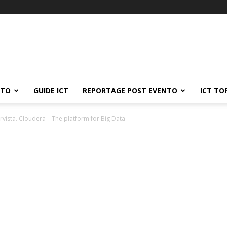
ATO
GUIDE ICT
REPORTAGE POST EVENTO
ICT TO
rvista. Cloudera – The platform for Big Data