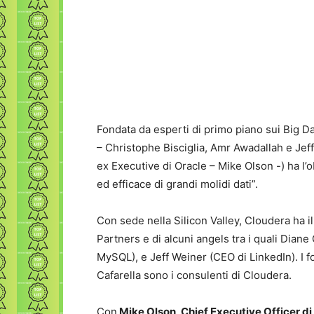
Fondata da esperti di primo piano sui Big D
– Christophe Bisciglia, Amr Awadallah e Jef
ex Executive di Oracle – Mike Olson -) ha l’ob
ed efficace di grandi molidi dati”.
Con sede nella Silicon Valley, Cloudera ha i
Partners e di alcuni angels tra i quali Dia
MySQL), e Jeff Weiner (CEO di LinkedIn). I 
Cafarella sono i consulenti di Cloudera.
Con
Mike Olson, Chief Executive Officer d