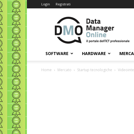
Login
Registrati
Data
Manager
Online
SOFTWARE
HARDWARE
MERC
Home
Mercato
Startup tecnologiche
Videointe