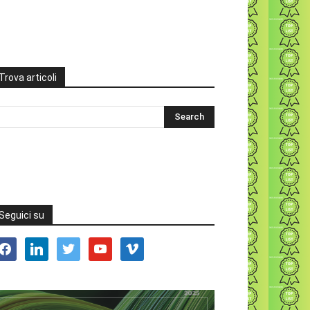
Trova articoli
Seguici su
acebook
linkedin
twitter
youtube
vimeo