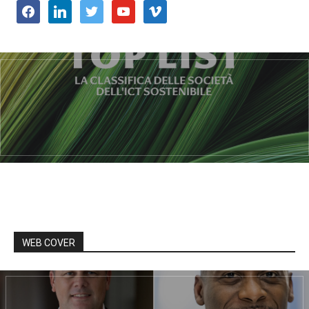
facebook
linkedin
twitter
youtube
vimeo
WEB COVER