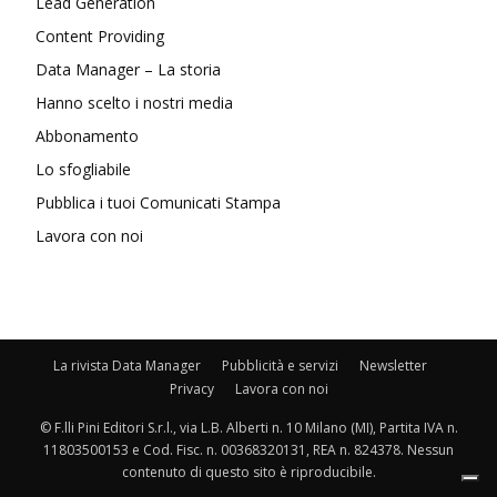
Lead Generation
Content Providing
Data Manager – La storia
Hanno scelto i nostri media
Abbonamento
Lo sfogliabile
Pubblica i tuoi Comunicati Stampa
Lavora con noi
La rivista Data Manager
Pubblicità e servizi
Newsletter
Privacy
Lavora con noi
© F.lli Pini Editori S.r.l., via L.B. Alberti n. 10 Milano (MI), Partita IVA n.
11803500153 e Cod. Fisc. n. 00368320131, REA n. 824378. Nessun
contenuto di questo sito è riproducibile.