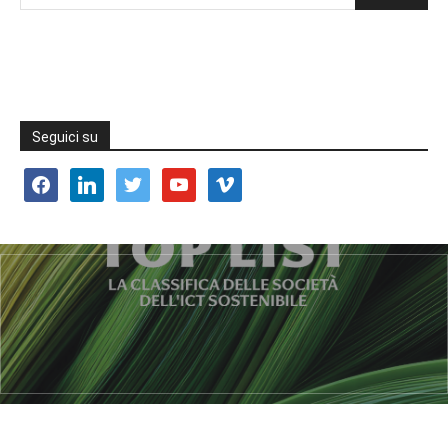
Seguici su
facebook
linkedin
twitter
youtube
vimeo