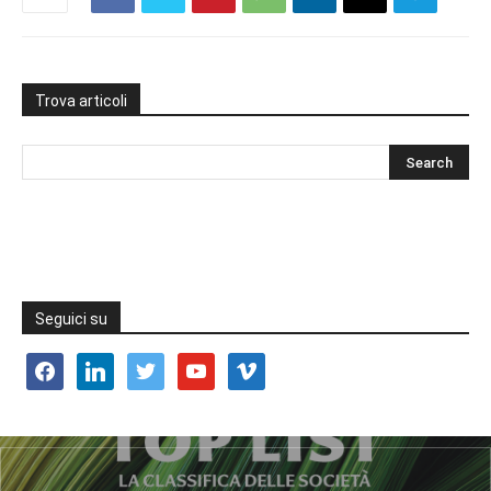
Trova articoli
Seguici su
facebook
linkedin
twitter
youtube
vimeo