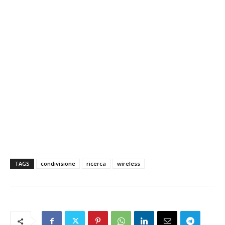
TAGS
condivisione
ricerca
wireless