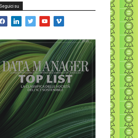
Seguici su
acebook
linkedin
twitter
youtube
vimeo