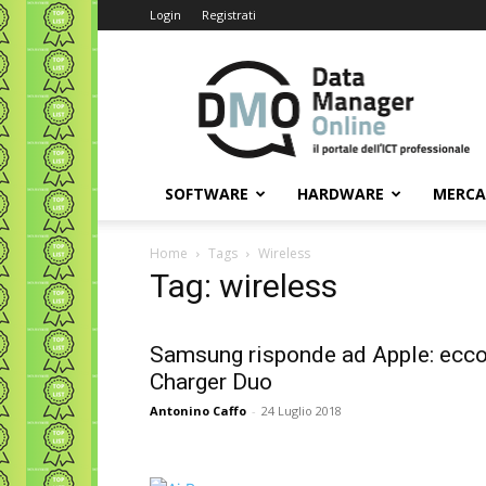
Login
Registrati
Data
Manager
Online
SOFTWARE
HARDWARE
MERC
Home
Tags
Wireless
Tag: wireless
Samsung risponde ad Apple: ecc
Charger Duo
Antonino Caffo
-
24 Luglio 2018