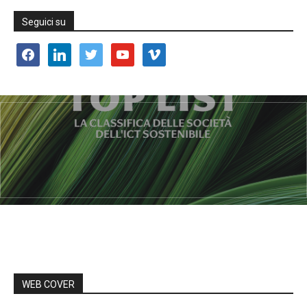
Seguici su
facebook
linkedin
twitter
youtube
vimeo
WEB COVER