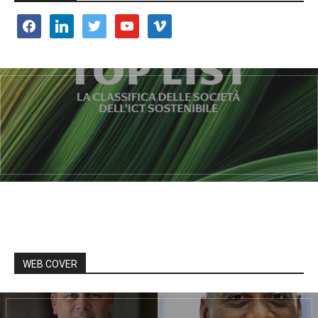
facebook
linkedin
twitter
youtube
vimeo
WEB COVER