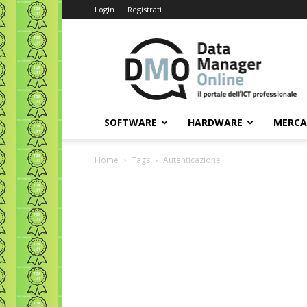
Login
Registrati
Data
Manager
Online
SOFTWARE
HARDWARE
MERC
Home
Tags
Autenticazione