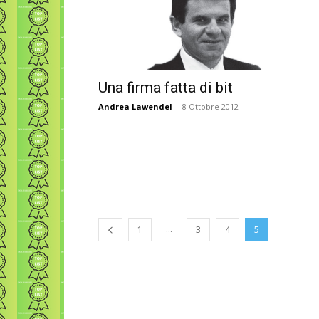
Una firma fatta di bit
Andrea Lawendel
-
8 Ottobre 2012
...
1
3
4
5