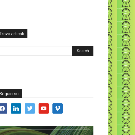
Trova articoli
Seguici su
acebook
linkedin
twitter
youtube
vimeo